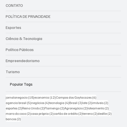
CONTATO
POLÍTICA DE PRIVACIDADE
Esportes
Ciência & Tecnologia
Política Públicas
Empreendedorismo
Turismo
Popular Tags
18 posts
12 posts
6 posts
jornalonegocio
(18)
economia
(12)
Campos dos Goytacazes
(6)
5 posts
4 posts
4 posts
3 posts
2 posts
2 posts
agencia brasil
(5)
negócios
(4)
tecnologia
(4)
Brasil
(3)
lote
(2)
imóveis
(2)
2 posts
2 posts
2 posts
2 posts
2 posts
esportes
(2)
Reino Unido
(2)
Flamengo
(2)
Agronegócio
(2)
loteamento
(2)
2 posts
2 posts
2 posts
2 posts
2 posts
morro do coco
(2)
casa própria
(2)
cartão de crédito
(2)
terreno
(2)
desfile
(2)
2 posts
bancos
(2)