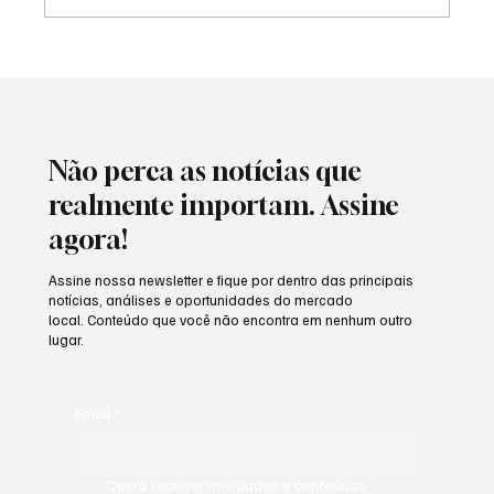
Homem-Aranha "invade" São Paulo com
teia gigante em relógio de rua e surpreende
quem passa pelo Ibirapuera
Não perca as notícias que
realmente importam. Assine
agora!
Assine nossa newsletter e fique por dentro das principais
notícias, análises e oportunidades do mercado
local. Conteúdo que você não encontra em nenhum outro
lugar.
Email
*
Quero receber novidades e conteúdos 