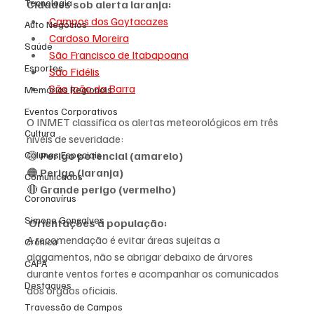
Tecnologia
Cidades sob alerta laranja:
Campos dos Goytacazes
Auto Negócios
Cardoso Moreira
Saúde
São Francisco de Itabapoana
Esportes
São Fidélis
São João da Barra
Memórias Regionais
Eventos Corporativos
O INMET classifica os alertas meteorológicos em três 
Cultura
níveis de severidade:
Colunas Especiais
🟡 
Perigo potencial (amarelo)
🟠 
Perigo (laranja)
Comunicados
🔴 
Grande perigo (vermelho)
Coronavírus
Simone Gonçalves
Orientações à população:
A recomendação é evitar áreas sujeitas a 
Crônica
alagamentos, não se abrigar debaixo de árvores 
CAPA
durante ventos fortes e acompanhar os comunicados 
Destaques
dos órgãos oficiais.
Travessão de Campos