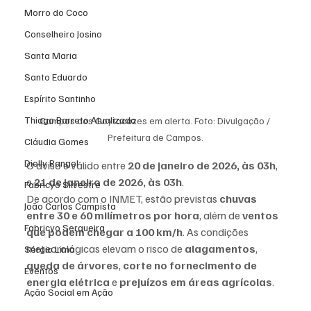
Morro do Coco
Conselheiro Josino
Santa Maria
Santo Eduardo
Espírito Santinho
Thiago Barreto Atualizada
Campos dos Goytacazes em alerta. Foto: Divulgação / 
Prefeitura de Campos.
Cláudia Gomes
Dielly Rangel
O aviso é válido entre 
20 de janeiro de 2026, às 03h
, 
e 
21 de janeiro de 2026, às 03h
.
Fabricyo Silvestre
De acordo com o INMET, estão previstas 
chuvas 
João Carlos Campista
entre 30 e 60 milímetros por hora
, além de 
ventos 
Fabricyo Serqueira
que podem chegar a 100 km/h
. As condições 
meteorológicas elevam o risco de 
alagamentos
, 
Sérgio Lima
queda de árvores
, 
corte no fornecimento de 
Eventos
energia elétrica
 e 
prejuízos em áreas agrícolas
.
Ação Social em Ação