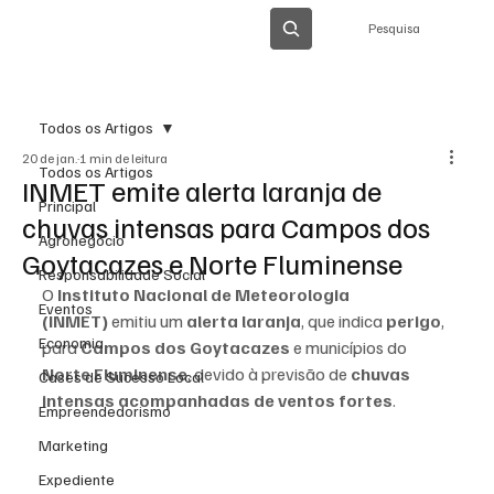
Pesquisa
Todos os Artigos
20 de jan.
1 min de leitura
Todos os Artigos
INMET emite alerta laranja de
Principal
chuvas intensas para Campos dos
Agronegócio
Goytacazes e Norte Fluminense
Responsabilidade Social
O 
Instituto Nacional de Meteorologia 
Eventos
(INMET)
 emitiu um 
alerta laranja
, que indica 
perigo
, 
Economia
para 
Campos dos Goytacazes
 e municípios do 
Norte Fluminense
, devido à previsão de 
chuvas 
Cases de Sucesso Local
intensas acompanhadas de ventos fortes
.
Empreendedorismo
Marketing
Expediente