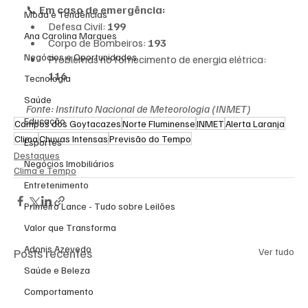
📞 
Em caso de emergência:
Moda e Tendências
Defesa Civil: 
199
Ana Carolina Marques
Corpo de Bombeiros: 
193
Negócios e Oportunidades
Problemas no fornecimento de energia elétrica: 
116
Tecnologia
Saúde
Fonte: Instituto Nacional de Meteorologia (INMET)
Educação
Campos dos Goytacazes
Norte Fluminense
INMET
Alerta Laranja
Clima
Chuvas Intensas
Previsão do Tempo
Esportes
Destaques
Negócios Imobiliários
Clima e Tempo
Entretenimento
Primeiro Lance - Tudo sobre Leilões
Valor que Transforma
Adonis Azevedo
Posts recentes
Ver tudo
Saúde e Beleza
Comportamento