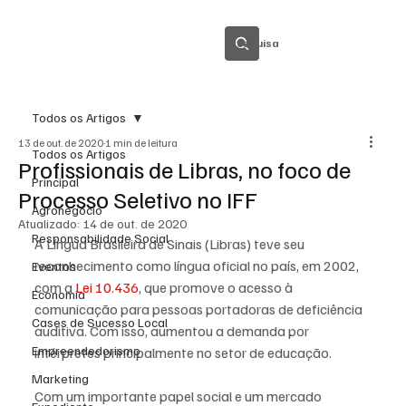
Pesquisa
Todos os Artigos
13 de out. de 2020
1 min de leitura
Todos os Artigos
Profissionais de Libras, no foco de
Principal
Processo Seletivo no IFF
Agronegócio
Atualizado:
14 de out. de 2020
Responsabilidade Social
A Língua Brasileira de Sinais (Libras) teve seu 
reconhecimento como língua oficial no país, em 2002, 
Eventos
com a 
Lei 10.436
, que promove o acesso à 
Economia
comunicação para pessoas portadoras de deficiência 
Cases de Sucesso Local
auditiva. Com isso, aumentou a demanda por 
Empreendedorismo
intérpretes principalmente no setor de educação. 
Marketing
Com um importante papel social e um mercado 