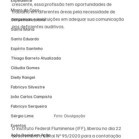
Expediente
crescente, essa profissão tem oportunidades de 
Morro do Coco
trabalho em diferentes áreas pela necessidade de 
empresas e instituições em adequar sua comunicação 
Conselheiro Josino
aos deficientes auditivos.
Santa Maria
Santo Eduardo
Espírito Santinho
Thiago Barreto Atualizada
Cláudia Gomes
Dielly Rangel
Fabricyo Silvestre
João Carlos Campista
Fabricyo Serqueira
Foto: Divulgação
Sérgio Lima
Eventos
O Instituto Federal Fluminense (IFF), liberou no dia 22 
Ação Social em Ação
de setembro o Edital Nº 95/2020 para a contatação 