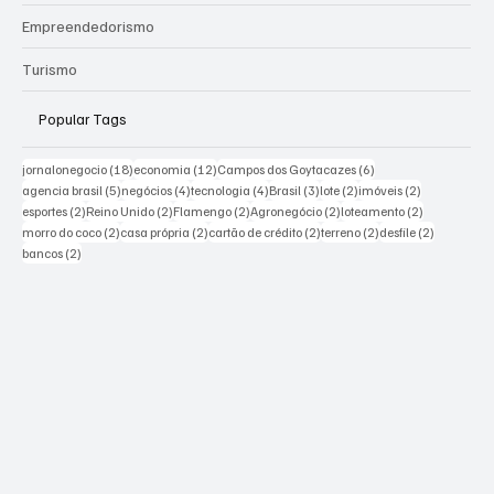
Empreendedorismo
Turismo
Popular Tags
18 posts
12 posts
6 posts
jornalonegocio
(18)
economia
(12)
Campos dos Goytacazes
(6)
5 posts
4 posts
4 posts
3 posts
2 posts
2 posts
agencia brasil
(5)
negócios
(4)
tecnologia
(4)
Brasil
(3)
lote
(2)
imóveis
(2)
2 posts
2 posts
2 posts
2 posts
2 posts
esportes
(2)
Reino Unido
(2)
Flamengo
(2)
Agronegócio
(2)
loteamento
(2)
2 posts
2 posts
2 posts
2 posts
2 posts
morro do coco
(2)
casa própria
(2)
cartão de crédito
(2)
terreno
(2)
desfile
(2)
2 posts
bancos
(2)