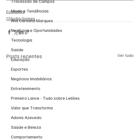
Travessão de Campos
Moda e Tendências
Economia
Cláudia Gomes
Ana Carolina Marques
Negócios e Oportunidades
Tecnologia
Saúde
Posts recentes
Ver tudo
Educação
Esportes
Negócios Imobiliários
Entretenimento
Primeiro Lance - Tudo sobre Leilões
Valor que Transforma
Adonis Azevedo
Saúde e Beleza
Comportamento