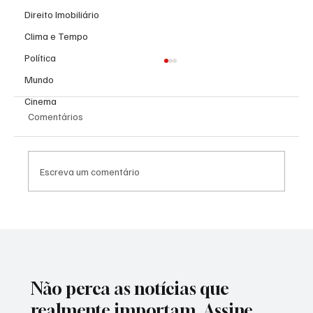
Direito Imobiliário
Clima e Tempo
Política
Mundo
Cinema
Comentários
Escreva um comentário
Só Pra Contrariar transforma a última noite
da Expo Cardoso Moreira 2026 em um
espetáculo de emoção, nostalgia e
celebração
Não perca as notícias que
realmente importam. Assine