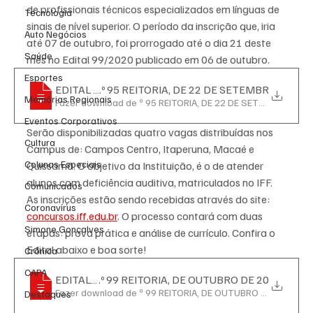
de profissionais técnicos especializados em línguas de 
Tecnologia
sinais de nível superior. O período da inscrição que, iria 
Auto Negócios
até 07 de outubro, foi prorrogado até o dia 21 deste 
Saúde
mês no Edital 99/2020 publicado em 06 de outubro. 
Esportes
EDITAL N
.º 95 REITORIA, DE 22 DE SETEMBR
Memórias Regionais
Fazer download de º 95 REITORIA, DE 22 DE SETEMBR • 12.
Eventos Corporativos
Serão disponibilizadas quatro vagas distribuídas nos 
Cultura
Campus de: Campos Centro, Itaperuna, Macaé e 
Colunas Especiais
Quissamã. O objetivo da Instituição, é o de atender 
alunos com deficiência auditiva, matriculados no IFF. 
Comunicados
As inscrições estão sendo recebidas através do site: 
Coronavírus
concursos.iff.edu.br
. O processo contará com duas 
Simone Gonçalves
etapas: prova prática e análise de currículo. Confira o 
Edital abaixo e boa sorte!
Crônica
CAPA
EDITAL N
.º 99 REITORIA, DE OUTUBRO DE 20
Fazer download de º 99 REITORIA, DE OUTUBRO DE 20 • 620
Destaques