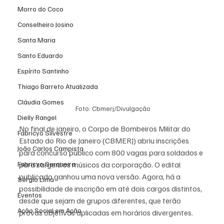
Morro do Coco
Conselheiro Josino
Santa Maria
Santo Eduardo
Espírito Santinho
Thiago Barreto Atualizada
Cláudia Gomes
 Foto: Cbmerj/Divulgação
Dielly Rangel
No final de janeiro, o Corpo de Bombeiros Militar do 
Fabricyo Silvestre
Estado do Rio de Janeiro (CBMERJ) abriu inscrições 
João Carlos Campista
para concurso público com 800 vagas para soldados e 
para sargentos músicos da corporação. O edital 
Fabricyo Serqueira
publicado ganhou uma nova versão. Agora, há a 
Sérgio Lima
possibilidade de inscrição em até dois cargos distintos, 
Eventos
desde que sejam de grupos diferentes, que terão 
Ação Social em Ação
provas objetivas aplicadas em horários divergentes.