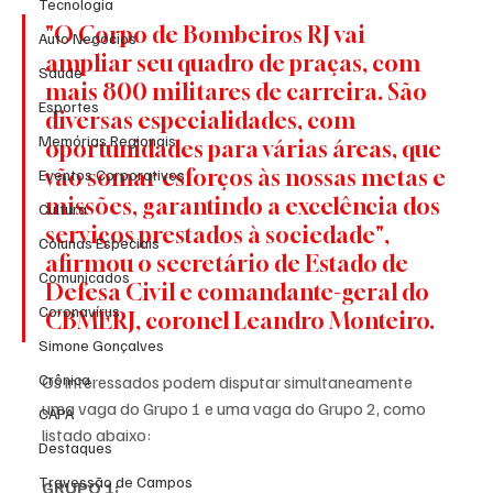
Tecnologia
"O Corpo de Bombeiros RJ vai 
Auto Negócios
ampliar seu quadro de praças, com 
Saúde
mais 800 militares de carreira. São 
Esportes
diversas especialidades, com 
Memórias Regionais
oportunidades para várias áreas, que 
vão somar esforços às nossas metas e 
Eventos Corporativos
missões, garantindo a excelência dos 
Cultura
serviços prestados à sociedade", 
Colunas Especiais
afirmou o secretário de Estado de 
Comunicados
Defesa Civil e comandante-geral do 
Coronavírus
CBMERJ, coronel Leandro Monteiro.
Simone Gonçalves
Crônica
Os interessados podem disputar simultaneamente 
uma vaga do Grupo 1 e uma vaga do Grupo 2, como 
CAPA
listado abaixo:
Destaques
Travessão de Campos
GRUPO 1: