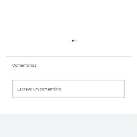
Comentários
Escreva um comentário
Homem-Aranha "invade" São Paulo com
teia gigante em relógio de rua e surpreende
quem passa pelo Ibirapuera