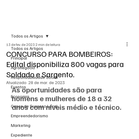
Todos os Artigos
13 de fev. de 2023
2 min de leitura
Todos os Artigos
CONCURSO PARA BOMBEIROS:
Principal
Edital disponibiliza 800 vagas para
Agronegócio
Soldado e Sargento.
Responsabilidade Social
Atualizado:
28 de mar. de 2023
Eventos
As oportunidades são para 
homens e mulheres de 18 a 32 
Economia
anos com níveis médio e técnico.
Cases de Sucesso Local
Empreendedorismo
Marketing
Expediente