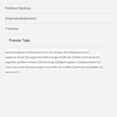
Política Públicas
Empreendedorismo
Turismo
Popular Tags
18 posts
12 posts
6 posts
jornalonegocio
(18)
economia
(12)
Campos dos Goytacazes
(6)
5 posts
4 posts
4 posts
3 posts
2 posts
2 posts
agencia brasil
(5)
negócios
(4)
tecnologia
(4)
Brasil
(3)
lote
(2)
imóveis
(2)
2 posts
2 posts
2 posts
2 posts
2 posts
esportes
(2)
Reino Unido
(2)
Flamengo
(2)
Agronegócio
(2)
loteamento
(2)
2 posts
2 posts
2 posts
2 posts
2 posts
morro do coco
(2)
casa própria
(2)
cartão de crédito
(2)
terreno
(2)
desfile
(2)
2 posts
bancos
(2)