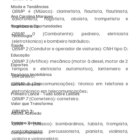
Moda e Tendências
QBMP 4
 (Músico): clarinetista, flautista, flautinista, 
Ana Carolina Marques
saxofonista, fagotista, oboísta, trompetista e 
trombonista;
Negócios e Oportunidades
QBMP 0
 (Combatente): pedreiro, eletricista 
Tecnologia
(eletrotécnico) e bombeiro hidráulico;
Saúde
QBMP 2
 (Condutor e operador de viaturas): CNH tipo D;
Educação
QBMP 3
 (Artífice): mecânico (motor à diesel, motor de 2 
Esportes
tempos e eletricista automotivo), lanterneiro e 
Negócios Imobiliários
serralheiro;
QBMP 5
 (Telecomunicações): técnico em telefonia e 
Entretenimento
eletrotécnico em telecomunicações;
Primeiro Lance - Tudo sobre Leilões
QBMP 7
 (Corneteiro): corneteiro.
Valor que Transforma
GRUPO 2:
Adonis Azevedo
Saúde e Beleza
QBMP 4
 (Músico): bombardinos, tubista, trompista, 
contrabaixista, percussionista, pianista, violinista, 
Comportamento
violista e violoncelista;