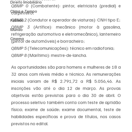
Direito Imobiliário
QBMP 0
 (Combatente): pintor, eletricista (predial) e 
Clima e Tempo
carpinteiro;
QBMP 2
 (Condutor e operador de viaturas): CNH tipo E;
Política
QBMP 3
 (Artífice): mecânico (motor à gasolina, 
Mundo
refrigeração automotiva e eletromecânico), lanterneiro 
Cinema
(pintor de automóveis) e borracheiro;
QBMP 5
 (Telecomunicações): técnico em radiofonia;
QBMP 8
 (Marítimo): mestre-de-lancha.
As oportunidades são para homens e mulheres de 18 a 
32 anos com níveis médio e técnico. As remunerações 
iniciais variam de R$ 2.791,72 a R$ 5.056,46. As 
inscrições vão até o dia 12 de março. As provas 
objetivas estão previstas para o dia 30 de abril. O 
processo seletivo também conta com teste de aptidão 
física; exame de saúde; exame documental, teste de 
habilidades específicas e prova de títulos, nos casos 
previstos no edital.