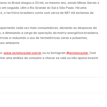
ares no Brasil chegou a 30 mil, no mesmo ano, sendo Minas Gerais o 
 em seguida, vêm o Rio Grande do Sul e São Paulo. Há uma 
, o território brasileiro conte com cerca de 887 mil sistemas de 
nquistando cada vez mais consumidores, aliviando as despesas da 
 e diminuindo a carga de operação da matriz energética brasileira, 
icas e reduzindo o uso de termelétricas caras e poluentes, 
meio ambiente.
e: 
www.estatecsolar.com.br
 ou no Instagram 
@estatecsolar.
 Com 
itar uma análise de consumo e checar se vale ou não apena investir 