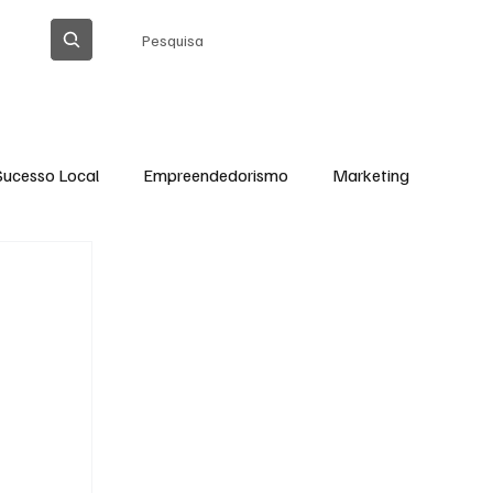
Pesquisa
Sucesso Local
Empreendedorismo
Marketing
Thiago Barreto Atualizada
Cláudia Gomes
Ação Social em Ação
Tecnologia