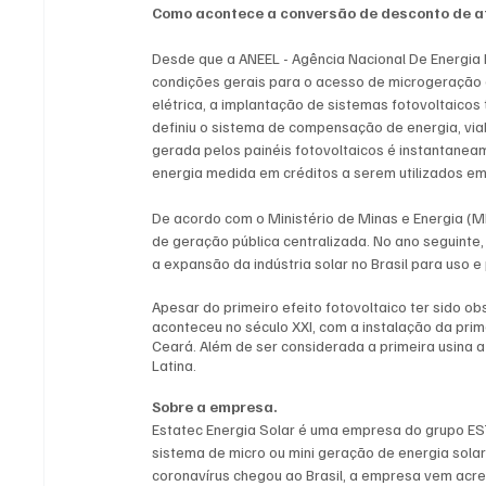
Como acontece a conversão de desconto de at
Desde que a ANEEL - Agência Nacional De Energia E
condições gerais para o acesso de microgeração e
elétrica, a implantação de sistemas fotovoltaicos 
definiu o sistema de compensação de energia, viab
gerada pelos painéis fotovoltaicos é instantanea
energia medida em créditos a serem utilizados e
De acordo com o Ministério de Minas e Energia (M
de geração pública centralizada. No ano seguinte, o 
a expansão da indústria solar no Brasil para uso e
Apesar do primeiro efeito fotovoltaico ter sido obs
aconteceu no século XXI, com a instalação da prime
Ceará. Além de ser considerada a primeira usina a 
Latina. 
Sobre a empresa. 
Estatec Energia Solar é uma empresa do grupo EST
sistema de micro ou mini geração de energia sola
coronavírus chegou ao Brasil, a empresa vem acre