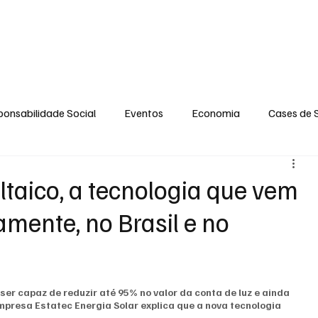
MENTO
OPINIÃO
SOCIAL
CONTATO
POLÍTICA DE PRIVACIDADE
onsabilidade Social
Eventos
Economia
Cases de 
no
Santa Maria
Santo Eduardo
Espírito Santinho
ltaico, a tecnologia que vem
amente, no Brasil e no
 Campista
Fabricyo Serqueira
Sérgio Lima
Eventos
ias Regionais
Eventos Corporativos
Cultura
er capaz de reduzir até 95% no valor da conta de luz e ainda 
mpresa Estatec Energia Solar explica que a nova tecnologia 