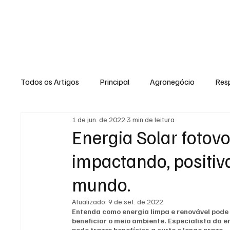
NOTÍCIAS
GERAL
ENTRETENI
Todos os Artigos
Principal
Agronegócio
Resp
1 de jun. de 2022
3 min de leitura
Expediente
Morro do Coco
Conselheiro Josi
Energia Solar fotovo
impactando, positiv
Dielly Rangel
Fabricyo Silvestre
João Carlos
mundo.
Atualizado:
9 de set. de 2022
Auto Negócios
Saúde
Esportes
Memór
Entenda como energia limpa e renovável pode s
beneficiar o meio ambiente. Especialista da e
pode trazer benefícios a curto e longo prazo. 