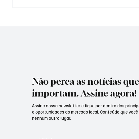
Homem-Aranha "invade" São
Mercad
Paulo com teia gigante em
previsã
relógio de rua e surpreende
5,04% 
quem passa pelo Ibirapuera
Não perca as notícias qu
importam. Assine agora!
Assine nossa newsletter e fique por dentro das principa
e oportunidades do mercado local. Conteúdo que você
nenhum outro lugar.
Email
*