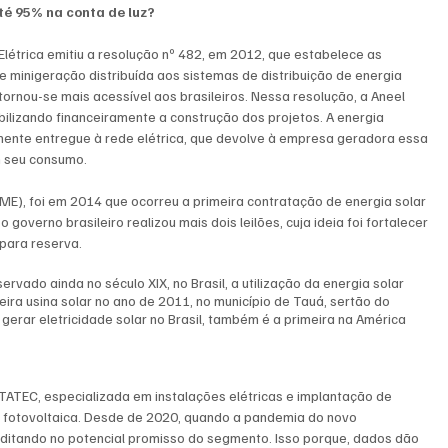
é 95% na conta de luz? 
létrica emitiu a resolução nº 482, em 2012, que estabelece as 
 minigeração distribuída aos sistemas de distribuição de energia 
tornou-se mais acessível aos brasileiros. Nessa resolução, a Aneel 
ilizando financeiramente a construção dos projetos. A energia 
mente entregue à rede elétrica, que devolve à empresa geradora essa 
m seu consumo. 
ME), foi em 2014 que ocorreu a primeira contratação de energia solar 
governo brasileiro realizou mais dois leilões, cuja ideia foi fortalecer 
 para reserva.
ervado ainda no século XIX, no Brasil, a utilização da energia solar 
ira usina solar no ano de 2011, no município de Tauá, sertão do 
gerar eletricidade solar no Brasil, também é a primeira na América 
ATEC, especializada em instalações elétricas e implantação de 
r fotovoltaica. Desde de 2020, quando a pandemia do novo 
ditando no potencial promisso do segmento. Isso porque, dados dão 