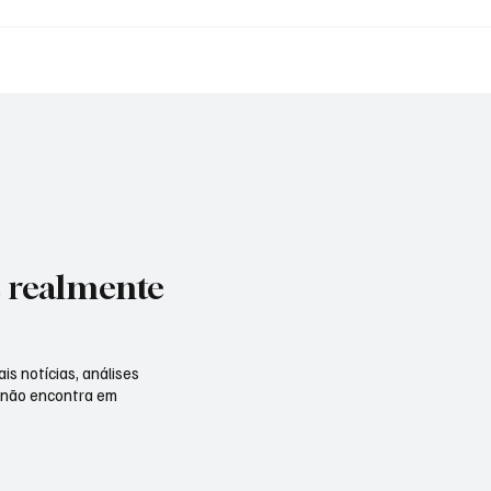
o financeiro aumenta
Wall Street respira apó
o da inflação para
de tensão no Oriente M
em 2026
mas ações de IA sente
impacto do petróleo
e realmente
is notícias, análises
 não encontra em