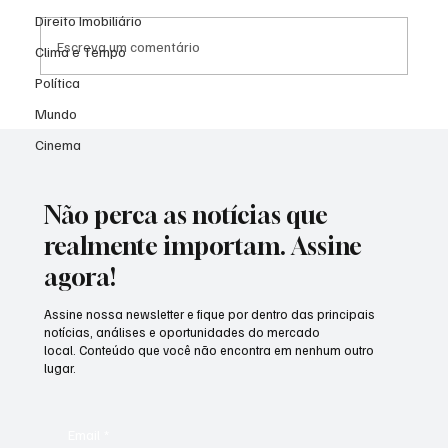
Direito Imobiliário
Escreva um comentário
Clima e Tempo
Política
Mundo
Homem-Aranha "invade" São Paulo com
teia gigante em relógio de rua e surpreende
Cinema
quem passa pelo Ibirapuera
Não perca as notícias que
realmente importam. Assine
agora!
Assine nossa newsletter e fique por dentro das principais
notícias, análises e oportunidades do mercado
local. Conteúdo que você não encontra em nenhum outro
lugar.
Email
*