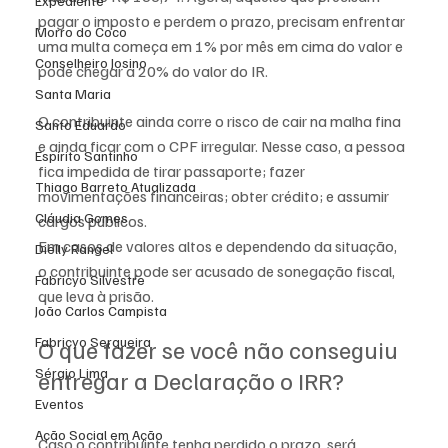
Expediente
pagar o imposto e perdem o prazo, precisam enfrentar 
Morro do Coco
uma multa começa em 1% por mês em cima do valor e 
Conselheiro Josino
pode chegar a 20% do valor do IR.
Santa Maria
O contribuinte ainda corre o risco de cair na malha fina 
Santo Eduardo
e ainda ficar com o CPF irregular. Nesse caso, a pessoa 
Espírito Santinho
fica impedida de tirar passaporte; fazer 
Thiago Barreto Atualizada
movimentações financeiras; obter crédito; e assumir 
Cláudia Gomes
cargos públicos.
Em casos de valores altos e dependendo da situação, 
Dielly Rangel
o contribuinte pode ser acusado de sonegação fiscal, 
Fabricyo Silvestre
que leva à prisão.
João Carlos Campista
Fabricyo Serqueira
O que fazer se você não conseguiu 
Sérgio Lima
entregar a Declaração o IRR?
Eventos
Ação Social em Ação
Caso o contribuinte tenha perdido o prazo, será 