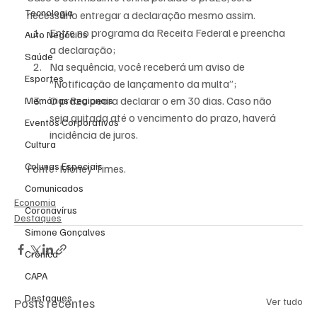
Tecnologia
necessário entregar a declaração mesmo assim.
Entre no programa da Receita Federal e preencha 
Auto Negócios
a declaração;
Saúde
Na sequência, você receberá um aviso de 
Esportes
“Notificação de lançamento da multa”;
O prazo peara declarar o em 30 dias. Caso não 
Memórias Regionais
seja quitada até o vencimento do prazo, haverá 
Eventos Corporativos
incidência de juros.
Cultura
Colunas Especiais
Fonte: Money Times.
Comunicados
Economia
Coronavírus
Destaques
Simone Gonçalves
Crônica
CAPA
Destaques
Posts recentes
Ver tudo