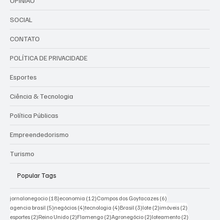
OPINIÃO
SOCIAL
CONTATO
POLÍTICA DE PRIVACIDADE
Esportes
Ciência & Tecnologia
Política Públicas
Empreendedorismo
Turismo
Popular Tags
18 posts
12 posts
6 posts
jornalonegocio
(18)
economia
(12)
Campos dos Goytacazes
(6)
5 posts
4 posts
4 posts
3 posts
2 posts
2 posts
agencia brasil
(5)
negócios
(4)
tecnologia
(4)
Brasil
(3)
lote
(2)
imóveis
(2)
2 posts
2 posts
2 posts
2 posts
2 posts
esportes
(2)
Reino Unido
(2)
Flamengo
(2)
Agronegócio
(2)
loteamento
(2)