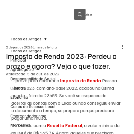
Pesquisa
Todos os Artigos
2 de jun. de 2023
1 min de leitura
Todos os Artigos
Imposto de Renda 2023: Perdeu o
Principal
prazo e agora? Veja o que fazer.
Agronegócio
Atualizado:
5 de out. de 2023
Responsabilidade Social
O prazo para declarar o 
Imposto de Renda
 Pessoa 
Física 2023, com ano-base 2022, acabou na última 
Eventos
quarta - feira às 23h59. Se você se esqueceu de 
Economia
acertar as contas com o Leão ou não conseguiu enviar 
Cases de Sucesso Local
o documento a tempo, se prepare porque precisará 
Empreendedorismo
pagar uma multa.
Marketing
De acordo com a 
Receita Federal
, o valor mínimo da 
multa é de R$ 165,74. Agora, aqueles que precisam 