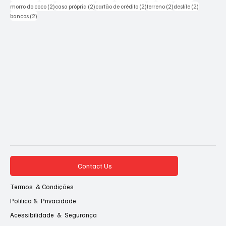
2 posts
2 posts
2 posts
2 posts
2 posts
morro do coco
(2)
casa própria
(2)
cartão de crédito
(2)
terreno
(2)
desfile
(2)
2 posts
bancos
(2)
Contact Us
Termos & Condições
Politica & Privacidade
Acessibilidade & Segurança